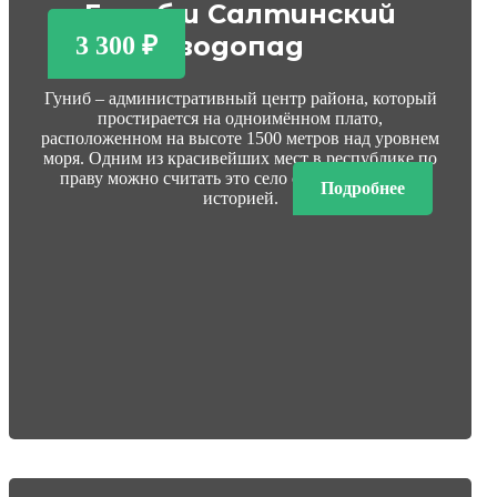
Гуниб и Салтинский
водопад
3 300 ₽
Гуниб – административный центр района, который
простирается на одноимённом плато,
расположенном на высоте 1500 метров над уровнем
моря. Одним из красивейших мест в республике по
праву можно считать это село со своей богатой
Подробнее
историей.