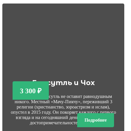
Гамсутль и Чох
3 300 ₽
Аул-призрак Гамсутль не оставит равнодушным
никого. Местный «Мачу-Пикчу», переживший 3
религии (христианство, зороастризм и ислам),
опустел в 2015 году. Он покоряет каждого с первого
взгляда и на сегодняшний день входит в топ-10
Подробнее
достопримечательностей России.