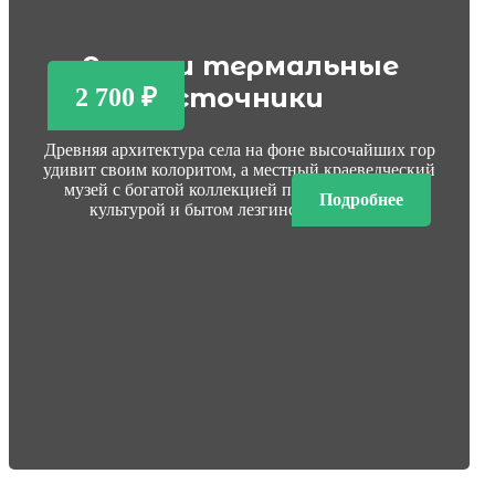
Ахты и термальные
источники
2 700 ₽
Древняя архитектура села на фоне высочайших гор
удивит своим колоритом, а местный краеведческий
музей с богатой коллекцией познакомит Вас с
Подробнее
культурой и бытом лезгинского народа.