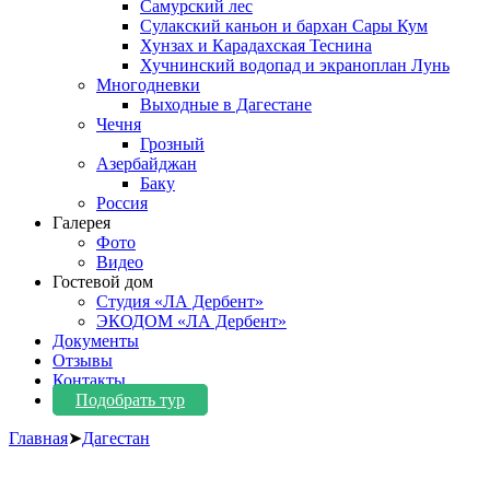
Самурский лес
Сулакский каньон и бархан Сары Кум
Хунзах и Карадахская Теснина
Хучнинский водопад и экраноплан Лунь
Многодневки
Выходные в Дагестане
Чечня
Грозный
Азербайджан
Баку
Россия
Галерея
Фото
Видео
Гостевой дом
Студия «ЛА Дербент»
ЭКОДОМ «ЛА Дербент»
Документы
Отзывы
Контакты
Подобрать тур
Главная
➤
Дагестан