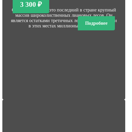
3 300 ₽
Самурский лес — это последний в стране крупный
массив широколиственных лиановых лесов. Он
является остатками третичных лесов, которые росли
Подробнее
в этих местах миллионы лет назад.