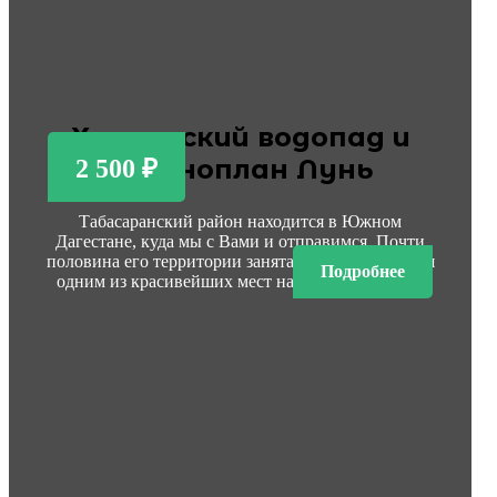
Хучнинский водопад и
экраноплан Лунь
2 500 ₽
Табасаранский район находится в Южном
Дагестане, куда мы с Вами и отправимся. Почти
половина его территории занята лесами и является
Подробнее
одним из красивейших мест нашей республики.