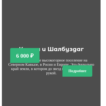
Куруш и Шалбуздаг
6 000 ₽
Куруш — самое высокогорное поселение на
Северном Кавказе, в Росии и Европе. Это буквально
край земли, в котором до звезд можно дотянуться
Подробнее
рукой.