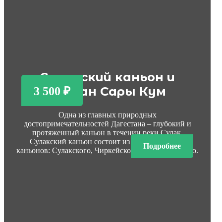
Сулакский каньон и
бархан Сары Кум
3 500 ₽
Одна из главных природных
достопримечательностей Дагестана – глубокий и
протяженный каньон в течении реки Сулак.
Сулакский каньон состоит из трех отдельных
Подробнее
каньонов: Сулакского, Чиркейского и Миатлинского.