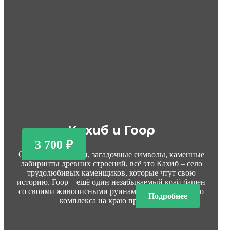
Кахиб и Гоор
3 700 ₽
Сторожевые башни, загадочные символы, каменные
лабиринты древних строений, всё это Кахиб – село
трудолюбивых каменщиков, которые чтут свою
историю. Гоор – ещё один незабываемый край башен
со своими живописными руинами оборонительного
Подробнее
комплекса на краю пропасти.