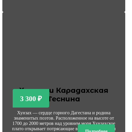
Хунзах и Карадахская
Теснина
3 300 ₽
Хунзах — сердце горного Дагестана и родина
знаменитых поэтов. Расположенное на высоте от
1700 до 2000 метров над уровнем моря Хунзахское
плато открывает потрясающие виды гор, ущелий и
Подробнее